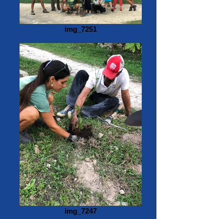
img_7251
img_7247