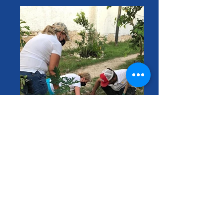
827fc373-2a7e-4af8-b2ff-
d2afa3b0b805