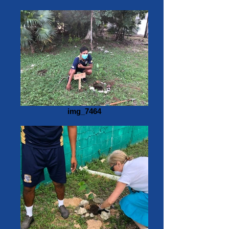
img_7464