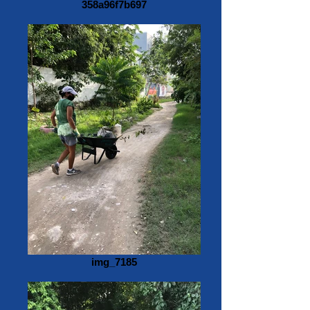
358a96f7b697
img_7185