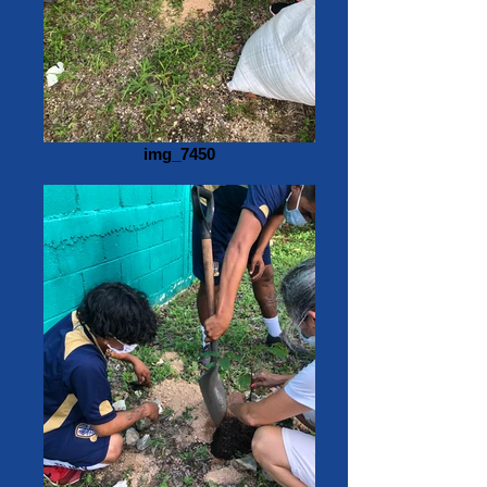
img_7450