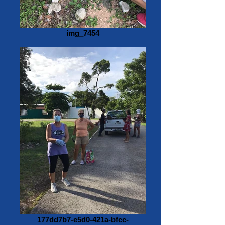
img_7454
177dd7b7-e5d0-421a-bfcc-