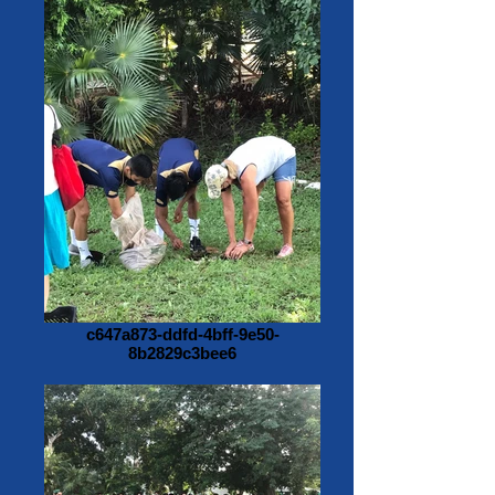
c647a873-ddfd-4bff-9e50-
8b2829c3bee6