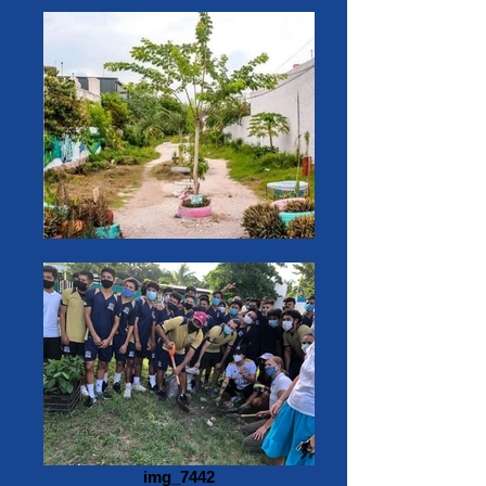
img_7442