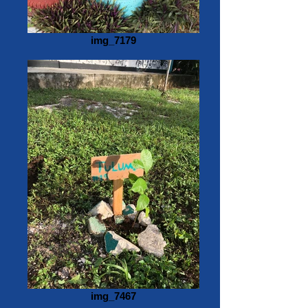
img_7179
img_7467