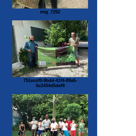
img_7252
751eccf0-9bdd-41f4-89a5-
5c2434d5def9